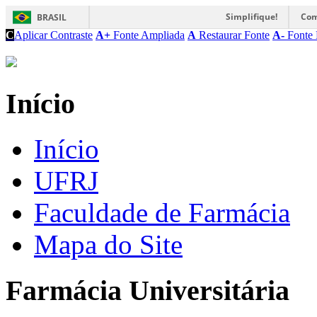
Simplifique!
Com
BRASIL
C
Aplicar Contraste
A+
Fonte Ampliada
A
Restaurar Fonte
A-
Fonte 
Início
Início
UFRJ
Faculdade de Farmácia
Mapa do Site
Farmácia Universitária