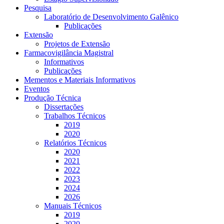
Pesquisa
Laboratório de Desenvolvimento Galênico
Publicações
Extensão
Projetos de Extensão
Farmacovigilância Magistral
Informativos
Publicações
Mementos e Materiais Informativos
Eventos
Produção Técnica
Dissertações
Trabalhos Técnicos
2019
2020
Relatórios Técnicos
2020
2021
2022
2023
2024
2026
Manuais Técnicos
2019
2020