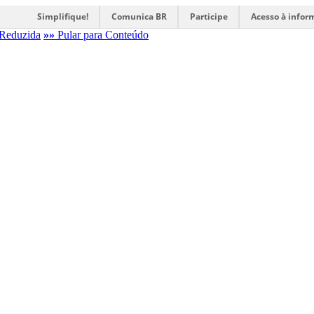
Simplifique!
Comunica BR
Participe
Acesso à infor
Reduzida
»»
Pular para Conteúdo