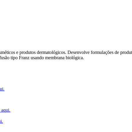
ticos e produtos dermatológicos. Desenvolve formulações de produtos,
ifusão tipo Franz usando membrana biológica.
ui.
 aqui.
i.