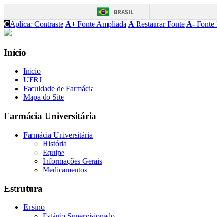
BRASIL
C
Aplicar Contraste
A+
Fonte Ampliada
A
Restaurar Fonte
A-
Fonte 
Início
Início
UFRJ
Faculdade de Farmácia
Mapa do Site
Farmácia Universitária
Farmácia Universitária
História
Equipe
Informações Gerais
Medicamentos
Estrutura
Ensino
Estágio Supervisionado