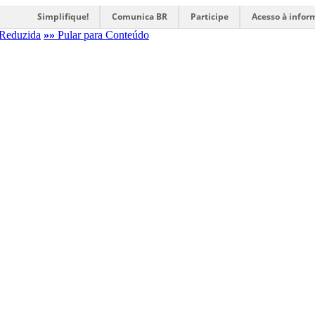
Simplifique!
Comunica BR
Participe
Acesso à infor
Reduzida
»»
Pular para Conteúdo