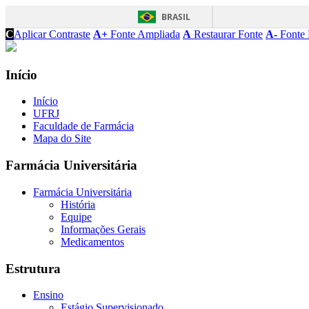
BRASIL
C
Aplicar Contraste
A+
Fonte Ampliada
A
Restaurar Fonte
A-
Fonte 
Início
Início
UFRJ
Faculdade de Farmácia
Mapa do Site
Farmácia Universitária
Farmácia Universitária
História
Equipe
Informações Gerais
Medicamentos
Estrutura
Ensino
Estágio Supervisionado