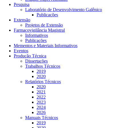
Pesquisa
Laboratório de Desenvolvimento Galênico
Publicações
Extensão
Projetos de Extensão
Farmacovigilância Magistral
Informativos
Publicações
Mementos e Materiais Informativos
Eventos
Produção Técnica
Dissertações
Trabalhos Técnicos
2019
2020
Relatórios Técnicos
2020
2021
2022
2023
2024
2026
Manuais Técnicos
2019
2020