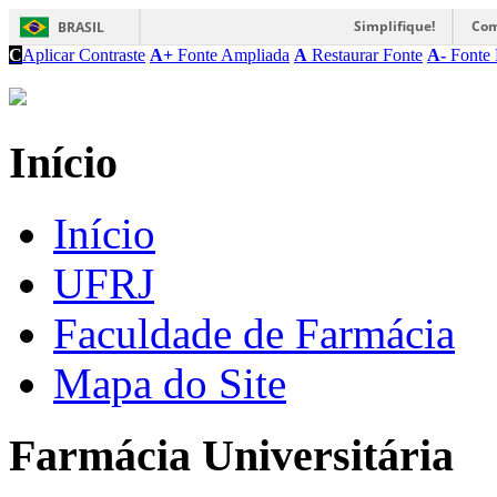
Simplifique!
Com
BRASIL
C
Aplicar Contraste
A+
Fonte Ampliada
A
Restaurar Fonte
A-
Fonte 
Início
Início
UFRJ
Faculdade de Farmácia
Mapa do Site
Farmácia Universitária