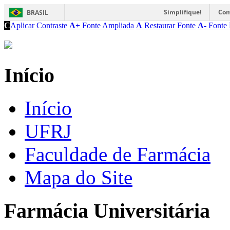
Simplifique!
Com
BRASIL
C
Aplicar Contraste
A+
Fonte Ampliada
A
Restaurar Fonte
A-
Fonte 
Início
Início
UFRJ
Faculdade de Farmácia
Mapa do Site
Farmácia Universitária