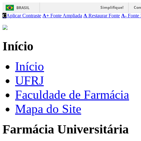
Simplifique!
Com
BRASIL
C
Aplicar Contraste
A+
Fonte Ampliada
A
Restaurar Fonte
A-
Fonte 
Início
Início
UFRJ
Faculdade de Farmácia
Mapa do Site
Farmácia Universitária