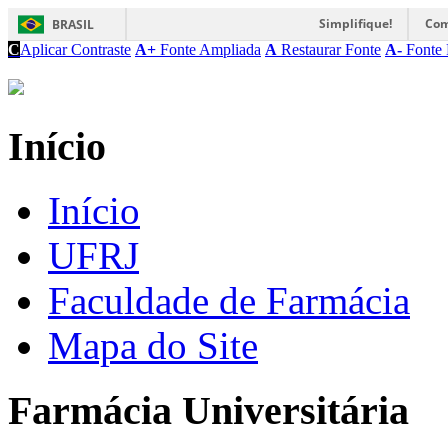
Simplifique!
Com
BRASIL
C
Aplicar Contraste
A+
Fonte Ampliada
A
Restaurar Fonte
A-
Fonte 
Início
Início
UFRJ
Faculdade de Farmácia
Mapa do Site
Farmácia Universitária