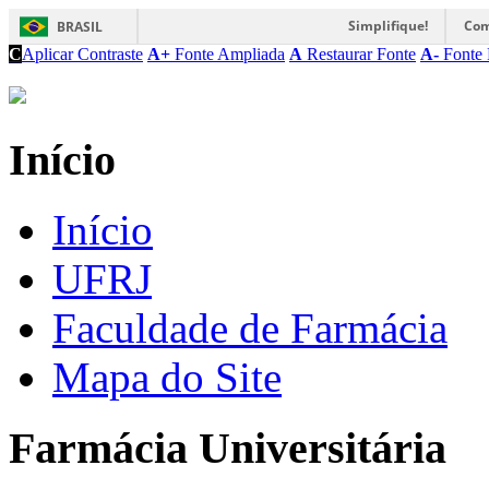
Simplifique!
Com
BRASIL
C
Aplicar Contraste
A+
Fonte Ampliada
A
Restaurar Fonte
A-
Fonte 
Início
Início
UFRJ
Faculdade de Farmácia
Mapa do Site
Farmácia Universitária