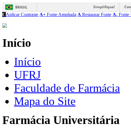
Simplifique!
Com
BRASIL
C
Aplicar Contraste
A+
Fonte Ampliada
A
Restaurar Fonte
A-
Fonte 
Início
Início
UFRJ
Faculdade de Farmácia
Mapa do Site
Farmácia Universitária